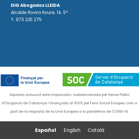
DiG Abogados LLEIDA
Alcalde Rovira Roure, 14. 5º
T. 973 225 275
Aquesta actuació està impulsada i subvencionada pel Servei Públic
d'Ocupació de Catalunya i finançada al 100% pel Fons Social Europeu com a
part de la resposta de la Unió Europea a la pandèmia de COVID-19.
Español
English
Català