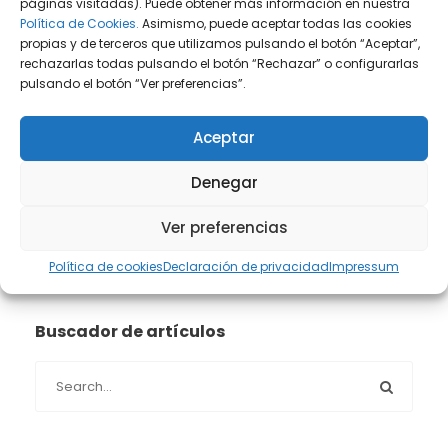
páginas visitadas). Puede obtener más información en nuestra
Política de Cookies.
Asimismo, puede aceptar todas las cookies
Prensa
(2)
propias y de terceros que utilizamos pulsando el botón “Aceptar”,
rechazarlas todas pulsando el botón “Rechazar” o configurarlas
pulsando el botón “Ver preferencias”.
Propiedad intelectual e industrial
(13)
Aceptar
Protección de datos
(40)
Denegar
Sin categoría
(1)
Ver preferencias
Sucesiones
(24)
Política de cookies
Declaración de privacidad
Impressum
Buscador de artículos