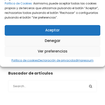
Política de Cookies.
Asimismo, puede aceptar todas las cookies
Prensa
(2)
propias y de terceros que utilizamos pulsando el botón “Aceptar”,
rechazarlas todas pulsando el botón “Rechazar” o configurarlas
Propiedad intelectual e industrial
(13)
pulsando el botón “Ver preferencias”.
Protección de datos
(40)
Aceptar
Sin categoría
(1)
Denegar
Ver preferencias
Sucesiones
(24)
Política de cookies
Declaración de privacidad
Impressum
Buscador de artículos