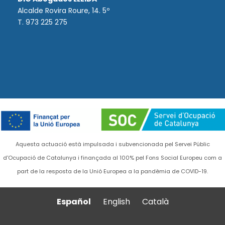
Alcalde Rovira Roure, 14. 5º
T. 973 225 275
Aquesta actuació està impulsada i subvencionada pel Servei Públic
d'Ocupació de Catalunya i finançada al 100% pel Fons Social Europeu com a
part de la resposta de la Unió Europea a la pandèmia de COVID-19.
Español
English
Català