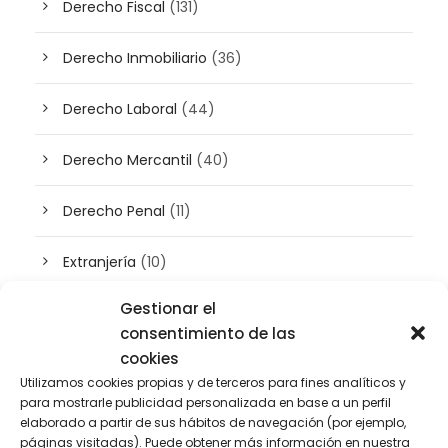
Derecho Fiscal
(131)
Derecho Inmobiliario
(36)
Derecho Laboral
(44)
Derecho Mercantil
(40)
Derecho Penal
(11)
Extranjería
(10)
Gestionar el
Inteligencia artificial
(3)
consentimiento de las
cookies
Patrimonio
(5)
Utilizamos cookies propias y de terceros para fines analíticos y
para mostrarle publicidad personalizada en base a un perfil
Plusvalía
(2)
elaborado a partir de sus hábitos de navegación (por ejemplo,
páginas visitadas). Puede obtener más información en nuestra