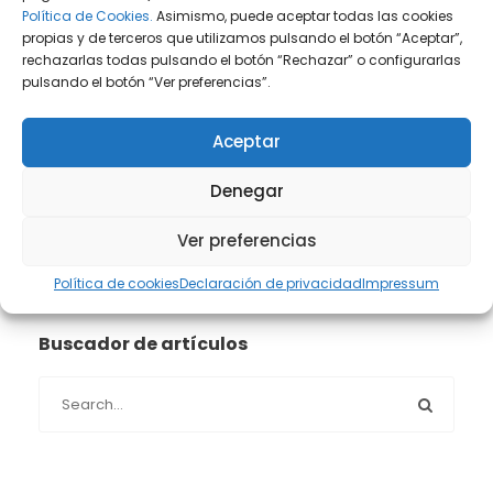
Política de Cookies.
Asimismo, puede aceptar todas las cookies
Prensa
(2)
propias y de terceros que utilizamos pulsando el botón “Aceptar”,
rechazarlas todas pulsando el botón “Rechazar” o configurarlas
Propiedad intelectual e industrial
(13)
pulsando el botón “Ver preferencias”.
Protección de datos
(40)
Aceptar
Sin categoría
(1)
Denegar
Ver preferencias
Sucesiones
(24)
Política de cookies
Declaración de privacidad
Impressum
Buscador de artículos