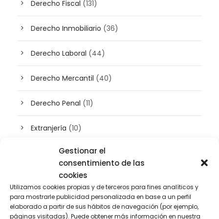
Derecho Fiscal
(131)
Derecho Inmobiliario
(36)
Derecho Laboral
(44)
Derecho Mercantil
(40)
Derecho Penal
(11)
Extranjería
(10)
Gestionar el
Inteligencia artificial
(3)
consentimiento de las
cookies
Patrimonio
(5)
Utilizamos cookies propias y de terceros para fines analíticos y
para mostrarle publicidad personalizada en base a un perfil
Plusvalía
(2)
elaborado a partir de sus hábitos de navegación (por ejemplo,
páginas visitadas). Puede obtener más información en nuestra