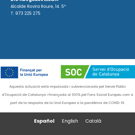
Alcalde Rovira Roure, 14. 5º
T. 973 225 275
Aquesta actuació està impulsada i subvencionada pel Servei Públic
d'Ocupació de Catalunya i finançada al 100% pel Fons Social Europeu com a
part de la resposta de la Unió Europea a la pandèmia de COVID-19.
Español
English
Català