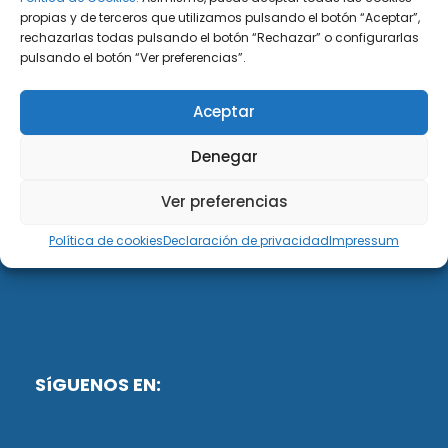
propias y de terceros que utilizamos pulsando el botón “Aceptar”,
rechazarlas todas pulsando el botón “Rechazar” o configurarlas
DiG ABOGADOS
pulsando el botón “Ver preferencias”.
DiG Abogados es un despacho de abogados
Aceptar
multidisciplinar especializado en las materias de
fiscalidad y mercantil. Llevamos más de 50 años al
Denegar
servicio de personas y empresas.
Ver preferencias
Web designed by:
Política de cookies
Declaración de privacidad
Impressum
Fusis Digital
SíGUENOS EN: