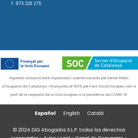
T. 973 225 275
Aquesta actuació està impulsada i subvencionada pel Servei Públic
d'Ocupació de Catalunya i finançada al 100% pel Fons Social Europeu com a
part de la resposta de la Unió Europea a la pandèmia de COVID-19.
Español
English
Català
© 2024 DiG Abogados S.L.P. todos los derechos