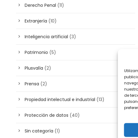
Derecho Penal
(11)
Extranjería
(10)
Inteligencia artificial
(3)
Patrimonio
(5)
Plusvalía
(2)
Utiliza
publici
navega
Prensa
(2)
nuestr
de terc
Propiedad intelectual e industrial
(13)
pulsand
prefer
Protección de datos
(40)
Sin categoría
(1)