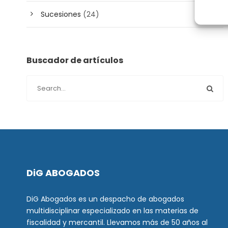
Sucesiones
(24)
Buscador de artículos
DiG ABOGADOS
DiG Abogados es un despacho de abogados
multidisciplinar especializado en las materias de
fiscalidad y mercantil. Llevamos más de 50 años al