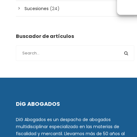
Sucesiones
(24)
Buscador de artículos
DiG ABOGADOS
DiG Abogados es un despacho de abogados
multidisciplinar especializado en las materias de
fiscalidad y mercantil. Llevamos más de 50 años al