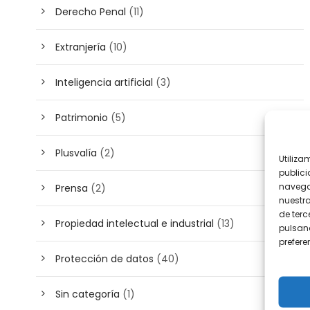
Derecho Penal
(11)
Extranjería
(10)
Inteligencia artificial
(3)
Patrimonio
(5)
Plusvalía
(2)
Utiliza
publici
navega
Prensa
(2)
nuestr
de terc
Propiedad intelectual e industrial
(13)
pulsand
prefer
Protección de datos
(40)
Sin categoría
(1)