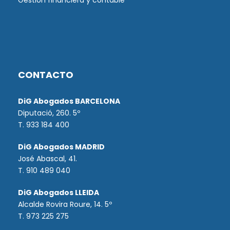
Gestión financiera y contable
CONTACTO
DiG Abogados BARCELONA
Diputació, 260. 5º
T. 933 184 400
DiG Abogados MADRID
José Abascal, 41.
T.
910 489 040
DiG Abogados LLEIDA
Alcalde Rovira Roure, 14. 5º
T. 973 225 275