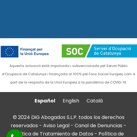
Aquesta actuació està impulsada i subvencionada pel Servei Públic
d'Ocupació de Catalunya i finançada al 100% pel Fons Social Europeu com a
part de la resposta de la Unió Europea a la pandèmia de COVID-19.
Español
English
Català
© 2024 DiG Abogados S.L.P. todos los derechos
reservados -
Aviso Legal
-
Canal de Denuncias
-
Política de Tratamiento de Datos
-
Política de