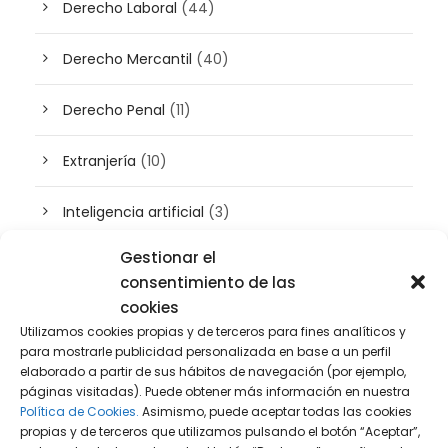
Derecho Laboral
(44)
Derecho Mercantil
(40)
Derecho Penal
(11)
Extranjería
(10)
Inteligencia artificial
(3)
Gestionar el
Patrimonio
(5)
consentimiento de las
cookies
Plusvalía
(2)
Utilizamos cookies propias y de terceros para fines analíticos y
para mostrarle publicidad personalizada en base a un perfil
Prensa
(2)
elaborado a partir de sus hábitos de navegación (por ejemplo,
páginas visitadas). Puede obtener más información en nuestra
Política de Cookies.
Asimismo, puede aceptar todas las cookies
Propiedad intelectual e industrial
(13)
propias y de terceros que utilizamos pulsando el botón “Aceptar”,