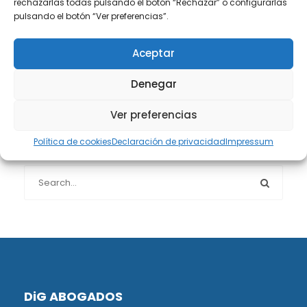
rechazarlas todas pulsando el botón “Rechazar” o configurarlas
Protección de datos
(40)
pulsando el botón “Ver preferencias”.
Sin categoría
(1)
Aceptar
Sucesiones
(24)
Denegar
Ver preferencias
Política de cookies
Declaración de privacidad
Impressum
Buscador de artículos
DiG ABOGADOS