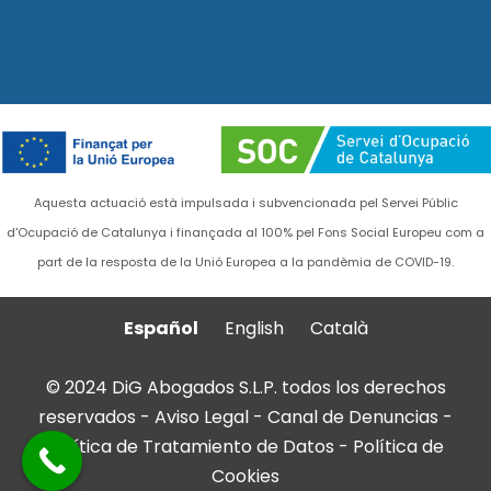
Aquesta actuació està impulsada i subvencionada pel Servei Públic
d'Ocupació de Catalunya i finançada al 100% pel Fons Social Europeu com a
part de la resposta de la Unió Europea a la pandèmia de COVID-19.
Español
English
Català
© 2024 DiG Abogados S.L.P. todos los derechos
reservados -
Aviso Legal
-
Canal de Denuncias
-
Política de Tratamiento de Datos
-
Política de
Cookies