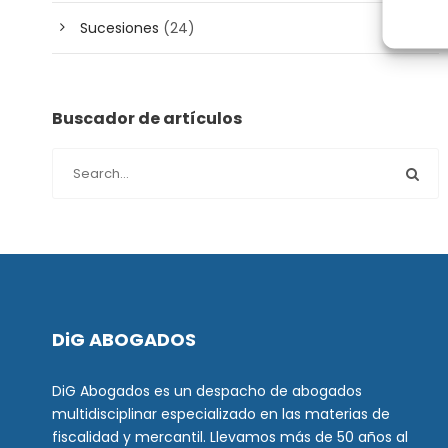
Sucesiones
(24)
Buscador de artículos
DiG ABOGADOS
DiG Abogados es un despacho de abogados
multidisciplinar especializado en las materias de
fiscalidad y mercantil. Llevamos más de 50 años al