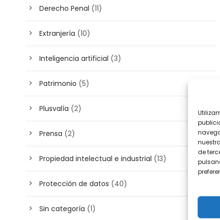
Derecho Penal
(11)
Extranjería
(10)
Inteligencia artificial
(3)
Patrimonio
(5)
Plusvalía
(2)
Utiliza
publici
navega
Prensa
(2)
nuestr
de terc
Propiedad intelectual e industrial
(13)
pulsand
prefer
Protección de datos
(40)
Sin categoría
(1)