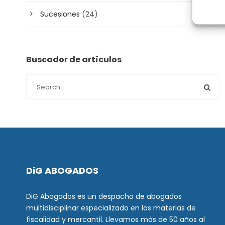
Sucesiones
(24)
Buscador de artículos
DiG ABOGADOS
DiG Abogados es un despacho de abogados
multidisciplinar especializado en las materias de
fiscalidad y mercantil. Llevamos más de 50 años al