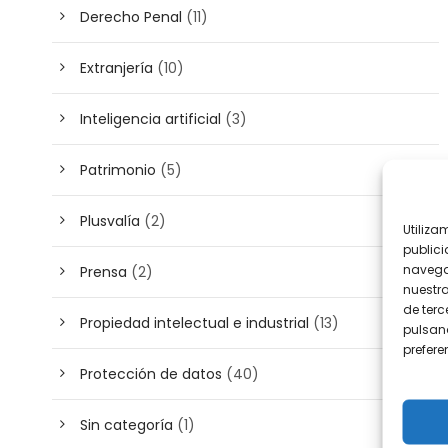
Derecho Penal
(11)
Extranjería
(10)
Inteligencia artificial
(3)
Patrimonio
(5)
Plusvalía
(2)
Utiliza
publici
navega
Prensa
(2)
nuestr
de terc
Propiedad intelectual e industrial
(13)
pulsand
prefer
Protección de datos
(40)
Sin categoría
(1)