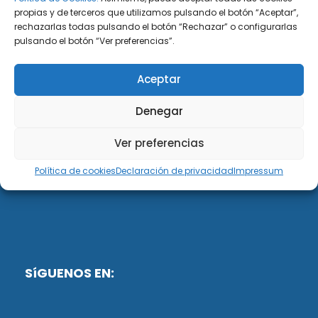
propias y de terceros que utilizamos pulsando el botón “Aceptar”,
rechazarlas todas pulsando el botón “Rechazar” o configurarlas
DiG ABOGADOS
pulsando el botón “Ver preferencias”.
DiG Abogados es un despacho de abogados
Aceptar
multidisciplinar especializado en las materias de
fiscalidad y mercantil. Llevamos más de 50 años al
Denegar
servicio de personas y empresas.
Ver preferencias
Web designed by:
Política de cookies
Declaración de privacidad
Impressum
Fusis Digital
SíGUENOS EN: