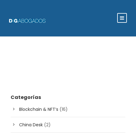
Categorías
Blockchain & NFT’s
(16)
China Desk
(2)