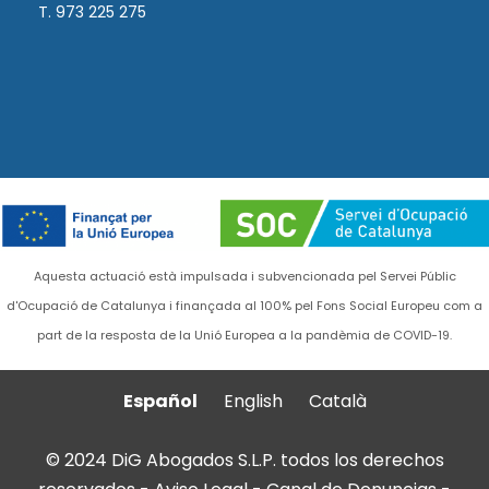
T. 973 225 275
Aquesta actuació està impulsada i subvencionada pel Servei Públic
d'Ocupació de Catalunya i finançada al 100% pel Fons Social Europeu com a
part de la resposta de la Unió Europea a la pandèmia de COVID-19.
Español
English
Català
© 2024 DiG Abogados S.L.P. todos los derechos