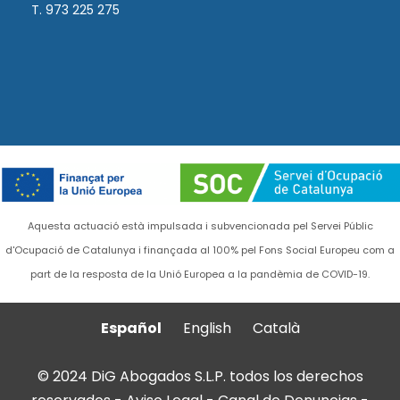
T. 973 225 275
Aquesta actuació està impulsada i subvencionada pel Servei Públic
d'Ocupació de Catalunya i finançada al 100% pel Fons Social Europeu com a
part de la resposta de la Unió Europea a la pandèmia de COVID-19.
Español
English
Català
© 2024 DiG Abogados S.L.P. todos los derechos