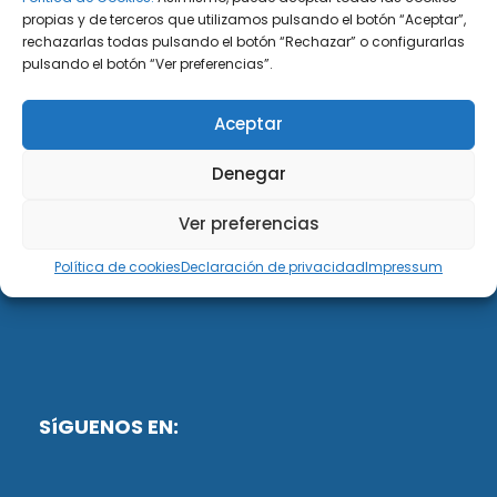
propias y de terceros que utilizamos pulsando el botón “Aceptar”,
rechazarlas todas pulsando el botón “Rechazar” o configurarlas
DiG ABOGADOS
pulsando el botón “Ver preferencias”.
DiG Abogados es un despacho de abogados
Aceptar
multidisciplinar especializado en las materias de
fiscalidad y mercantil. Llevamos más de 50 años al
Denegar
servicio de personas y empresas.
Ver preferencias
Web designed by:
Política de cookies
Declaración de privacidad
Impressum
Fusis Digital
SíGUENOS EN: