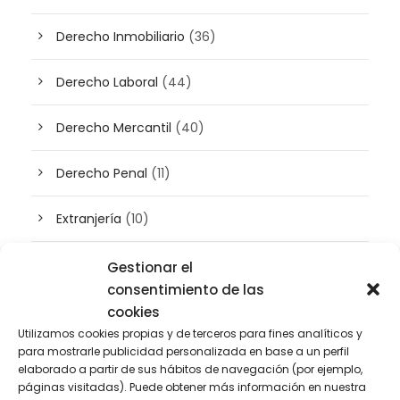
Derecho Inmobiliario
(36)
Derecho Laboral
(44)
Derecho Mercantil
(40)
Derecho Penal
(11)
Extranjería
(10)
Inteligencia artificial
(3)
Gestionar el
consentimiento de las
Patrimonio
(5)
cookies
Utilizamos cookies propias y de terceros para fines analíticos y
para mostrarle publicidad personalizada en base a un perfil
Plusvalía
(2)
elaborado a partir de sus hábitos de navegación (por ejemplo,
páginas visitadas). Puede obtener más información en nuestra