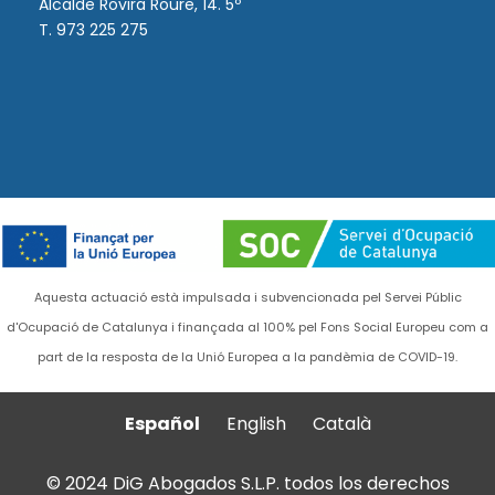
Alcalde Rovira Roure, 14. 5º
T. 973 225 275
Aquesta actuació està impulsada i subvencionada pel Servei Públic
d'Ocupació de Catalunya i finançada al 100% pel Fons Social Europeu com a
part de la resposta de la Unió Europea a la pandèmia de COVID-19.
Español
English
Català
© 2024 DiG Abogados S.L.P. todos los derechos