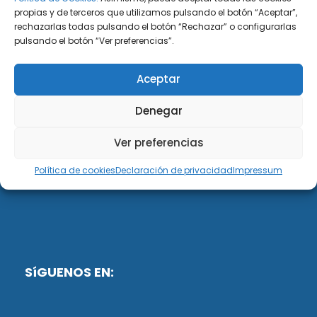
propias y de terceros que utilizamos pulsando el botón “Aceptar”,
rechazarlas todas pulsando el botón “Rechazar” o configurarlas
DiG ABOGADOS
pulsando el botón “Ver preferencias”.
DiG Abogados es un despacho de abogados
Aceptar
multidisciplinar especializado en las materias de
fiscalidad y mercantil. Llevamos más de 50 años al
Denegar
servicio de personas y empresas.
Ver preferencias
Web designed by:
Política de cookies
Declaración de privacidad
Impressum
Fusis Digital
SíGUENOS EN: