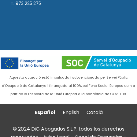
T. 973 225 275
Aquesta actuació està impulsada i subvencionada pel Servei Públic
d'Ocupació de Catalunya i finançada al 100% pel Fons Social Europeu com a
part de la resposta de la Unió Europea a la pandèmia de COVID-19.
Español
English
Català
© 2024 DiG Abogados S.L.P. todos los derechos