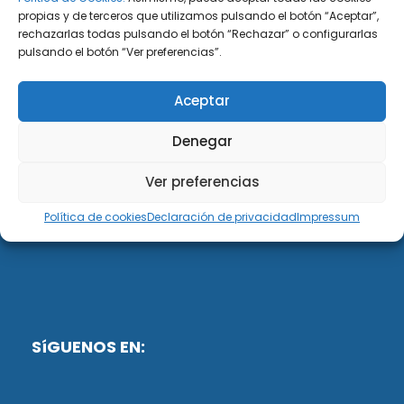
propias y de terceros que utilizamos pulsando el botón “Aceptar”,
rechazarlas todas pulsando el botón “Rechazar” o configurarlas
DiG ABOGADOS
pulsando el botón “Ver preferencias”.
DiG Abogados es un despacho de abogados
Aceptar
multidisciplinar especializado en las materias de
fiscalidad y mercantil. Llevamos más de 50 años al
Denegar
servicio de personas y empresas.
Ver preferencias
Web designed by:
Política de cookies
Declaración de privacidad
Impressum
Fusis Digital
SíGUENOS EN: