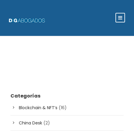
Categorías
Blockchain & NFT’s
(16)
China Desk
(2)