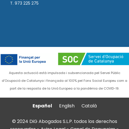
T. 973 225 275
Aquesta actuació està impulsada i subvencionada pel Servei Públic
d'Ocupació de Catalunya i finançada al 100% pel Fons Social Europeu com a
part de la resposta de la Unió Europea a la pandèmia de COVID-19.
Español
English
Català
© 2024 DiG Abogados S.L.P. todos los derechos