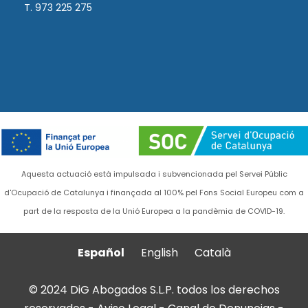
T. 973 225 275
Aquesta actuació està impulsada i subvencionada pel Servei Públic
d'Ocupació de Catalunya i finançada al 100% pel Fons Social Europeu com a
part de la resposta de la Unió Europea a la pandèmia de COVID-19.
Español
English
Català
© 2024 DiG Abogados S.L.P. todos los derechos