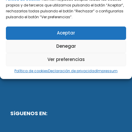
propias y de terceros que utilizamos pulsando el botón “Aceptar”,
rechazarlas todas pulsando el botón “Rechazar” o configurarlas
DiG ABOGADOS
pulsando el botón “Ver preferencias”.
DiG Abogados es un despacho de abogados
Aceptar
multidisciplinar especializado en las materias de
fiscalidad y mercantil. Llevamos más de 50 años al
Denegar
servicio de personas y empresas.
Ver preferencias
Web designed by:
Política de cookies
Declaración de privacidad
Impressum
Fusis Digital
SíGUENOS EN: