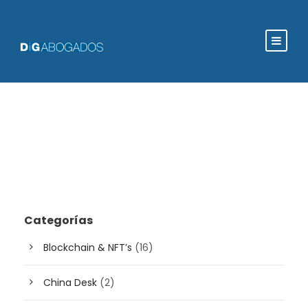
Categorías
Blockchain & NFT’s
(16)
China Desk
(2)