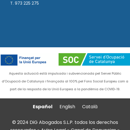
T. 973 225 275
Aquesta actuació està impulsada i subvencionada pel Servei Públic
d'Ocupació de Catalunya i finançada al 100% pel Fons Social Europeu com a
part de la resposta de la Unió Europea a la pandèmia de COVID-19.
Español
English
Català
© 2024 DiG Abogados S.L.P. todos los derechos