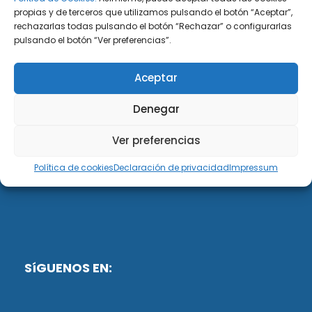
propias y de terceros que utilizamos pulsando el botón “Aceptar”,
rechazarlas todas pulsando el botón “Rechazar” o configurarlas
DiG ABOGADOS
pulsando el botón “Ver preferencias”.
DiG Abogados es un despacho de abogados
Aceptar
multidisciplinar especializado en las materias de
fiscalidad y mercantil. Llevamos más de 50 años al
Denegar
servicio de personas y empresas.
Ver preferencias
Web designed by:
Política de cookies
Declaración de privacidad
Impressum
Fusis Digital
SíGUENOS EN: