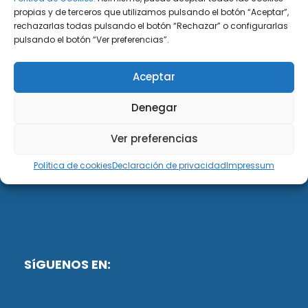
propias y de terceros que utilizamos pulsando el botón “Aceptar”,
rechazarlas todas pulsando el botón “Rechazar” o configurarlas
DiG ABOGADOS
pulsando el botón “Ver preferencias”.
DiG Abogados es un despacho de abogados
Aceptar
multidisciplinar especializado en las materias de
fiscalidad y mercantil. Llevamos más de 50 años al
Denegar
servicio de personas y empresas.
Ver preferencias
Web designed by:
Política de cookies
Declaración de privacidad
Impressum
Fusis Digital
SíGUENOS EN: