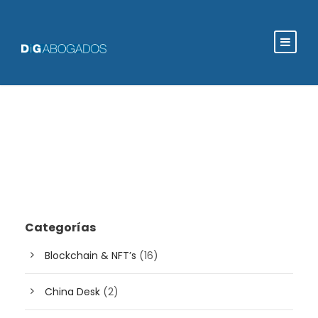
Categorías
Blockchain & NFT’s
(16)
China Desk
(2)