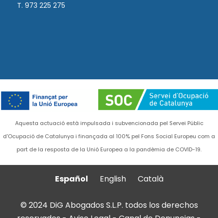
T. 973 225 275
Aquesta actuació està impulsada i subvencionada pel Servei Públic
d'Ocupació de Catalunya i finançada al 100% pel Fons Social Europeu com a
part de la resposta de la Unió Europea a la pandèmia de COVID-19.
Español
English
Català
© 2024 DiG Abogados S.L.P. todos los derechos