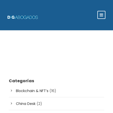
Categorías
Blockchain & NFT’s
(16)
China Desk
(2)