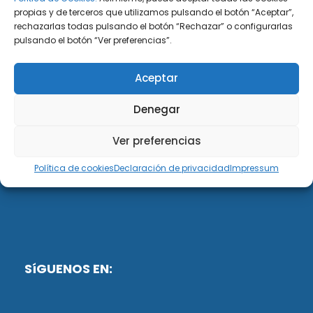
propias y de terceros que utilizamos pulsando el botón “Aceptar”,
rechazarlas todas pulsando el botón “Rechazar” o configurarlas
DiG ABOGADOS
pulsando el botón “Ver preferencias”.
DiG Abogados es un despacho de abogados
Aceptar
multidisciplinar especializado en las materias de
fiscalidad y mercantil. Llevamos más de 50 años al
Denegar
servicio de personas y empresas.
Ver preferencias
Web designed by:
Política de cookies
Declaración de privacidad
Impressum
Fusis Digital
SíGUENOS EN: