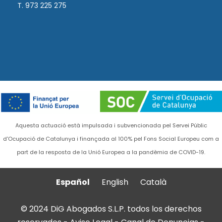
T. 973 225 275
Aquesta actuació està impulsada i subvencionada pel Servei Públic
d'Ocupació de Catalunya i finançada al 100% pel Fons Social Europeu com a
part de la resposta de la Unió Europea a la pandèmia de COVID-19.
Español
English
Català
© 2024 DiG Abogados S.L.P. todos los derechos