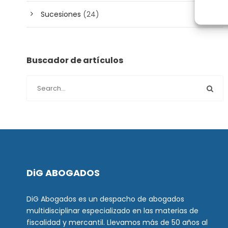
Sucesiones
(24)
Buscador de artículos
DiG ABOGADOS
DiG Abogados es un despacho de abogados
multidisciplinar especializado en las materias de
fiscalidad y mercantil. Llevamos más de 50 años al