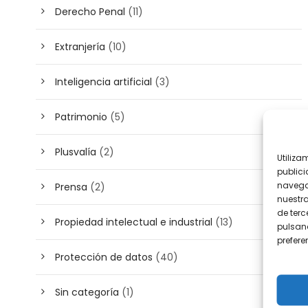
Derecho Penal
(11)
Extranjería
(10)
Inteligencia artificial
(3)
Patrimonio
(5)
Plusvalía
(2)
Utiliza
publici
navega
Prensa
(2)
nuestr
de terc
Propiedad intelectual e industrial
(13)
pulsand
prefer
Protección de datos
(40)
Sin categoría
(1)