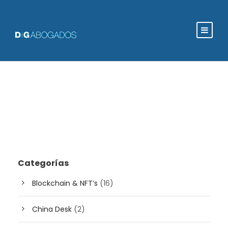
Categorías
Blockchain & NFT’s
(16)
China Desk
(2)