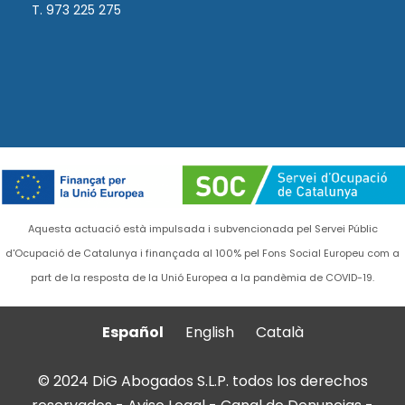
T. 973 225 275
Aquesta actuació està impulsada i subvencionada pel Servei Públic
d'Ocupació de Catalunya i finançada al 100% pel Fons Social Europeu com a
part de la resposta de la Unió Europea a la pandèmia de COVID-19.
Español
English
Català
© 2024 DiG Abogados S.L.P. todos los derechos