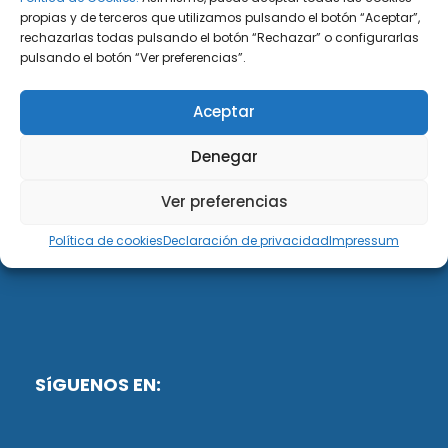
propias y de terceros que utilizamos pulsando el botón “Aceptar”,
rechazarlas todas pulsando el botón “Rechazar” o configurarlas
DiG ABOGADOS
pulsando el botón “Ver preferencias”.
DiG Abogados es un despacho de abogados
Aceptar
multidisciplinar especializado en las materias de
fiscalidad y mercantil. Llevamos más de 50 años al
Denegar
servicio de personas y empresas.
Ver preferencias
Web designed by:
Política de cookies
Declaración de privacidad
Impressum
Fusis Digital
SíGUENOS EN: