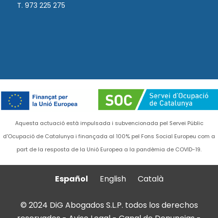
T. 973 225 275
Aquesta actuació està impulsada i subvencionada pel Servei Públic
d'Ocupació de Catalunya i finançada al 100% pel Fons Social Europeu com a
part de la resposta de la Unió Europea a la pandèmia de COVID-19.
Español
English
Català
© 2024 DiG Abogados S.L.P. todos los derechos