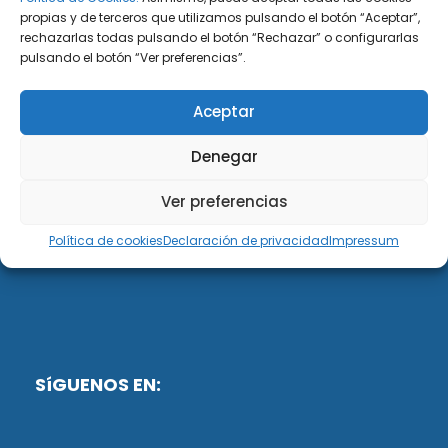
propias y de terceros que utilizamos pulsando el botón “Aceptar”,
rechazarlas todas pulsando el botón “Rechazar” o configurarlas
DiG ABOGADOS
pulsando el botón “Ver preferencias”.
DiG Abogados es un despacho de abogados
Aceptar
multidisciplinar especializado en las materias de
fiscalidad y mercantil. Llevamos más de 50 años al
Denegar
servicio de personas y empresas.
Ver preferencias
Web designed by:
Política de cookies
Declaración de privacidad
Impressum
Fusis Digital
SíGUENOS EN: