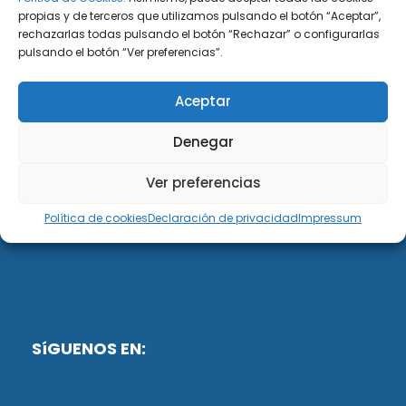
propias y de terceros que utilizamos pulsando el botón “Aceptar”,
rechazarlas todas pulsando el botón “Rechazar” o configurarlas
DiG ABOGADOS
pulsando el botón “Ver preferencias”.
DiG Abogados es un despacho de abogados
Aceptar
multidisciplinar especializado en las materias de
fiscalidad y mercantil. Llevamos más de 50 años al
Denegar
servicio de personas y empresas.
Ver preferencias
Web designed by:
Política de cookies
Declaración de privacidad
Impressum
Fusis Digital
SíGUENOS EN: