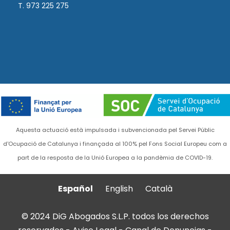
T. 973 225 275
Aquesta actuació està impulsada i subvencionada pel Servei Públic
d'Ocupació de Catalunya i finançada al 100% pel Fons Social Europeu com a
part de la resposta de la Unió Europea a la pandèmia de COVID-19.
Español
English
Català
© 2024 DiG Abogados S.L.P. todos los derechos