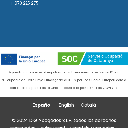
T. 973 225 275
Aquesta actuació està impulsada i subvencionada pel Servei Públic
d'Ocupació de Catalunya i finançada al 100% pel Fons Social Europeu com a
part de la resposta de la Unió Europea a la pandèmia de COVID-19.
Español
English
Català
© 2024 DiG Abogados S.L.P. todos los derechos