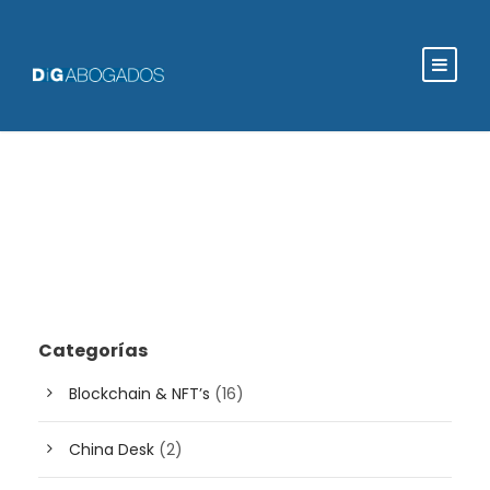
Categorías
Blockchain & NFT’s
(16)
China Desk
(2)