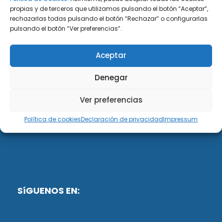
propias y de terceros que utilizamos pulsando el botón “Aceptar”,
rechazarlas todas pulsando el botón “Rechazar” o configurarlas
DiG ABOGADOS
pulsando el botón “Ver preferencias”.
DiG Abogados es un despacho de abogados
Aceptar
multidisciplinar especializado en las materias de
fiscalidad y mercantil. Llevamos más de 50 años al
Denegar
servicio de personas y empresas.
Ver preferencias
Web designed by:
Política de cookies
Declaración de privacidad
Impressum
Fusis Digital
SíGUENOS EN: