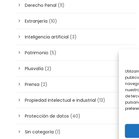
Derecho Penal
(11)
Extranjería
(10)
Inteligencia artificial
(3)
Patrimonio
(5)
Plusvalía
(2)
Utiliza
publici
navega
Prensa
(2)
nuestr
de terc
Propiedad intelectual e industrial
(13)
pulsand
prefer
Protección de datos
(40)
Sin categoría
(1)