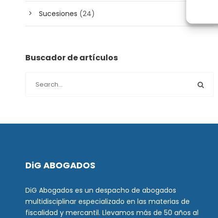
Sucesiones
(24)
Buscador de artículos
DiG ABOGADOS
DiG Abogados es un despacho de abogados
multidisciplinar especializado en las materias de
fiscalidad y mercantil. Llevamos más de 50 años al