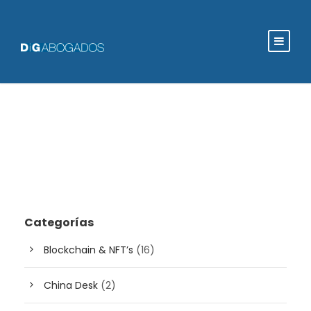
Categorías
Blockchain & NFT’s
(16)
China Desk
(2)