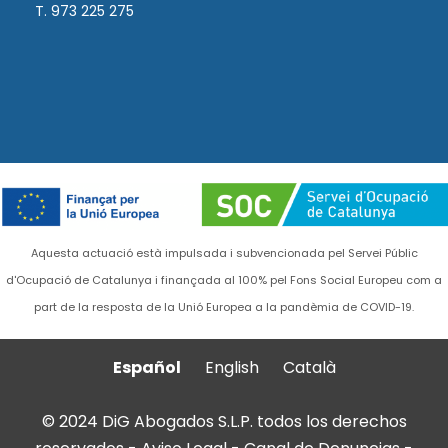
T. 973 225 275
Aquesta actuació està impulsada i subvencionada pel Servei Públic
d'Ocupació de Catalunya i finançada al 100% pel Fons Social Europeu com a
part de la resposta de la Unió Europea a la pandèmia de COVID-19.
Español
English
Català
© 2024 DiG Abogados S.L.P. todos los derechos