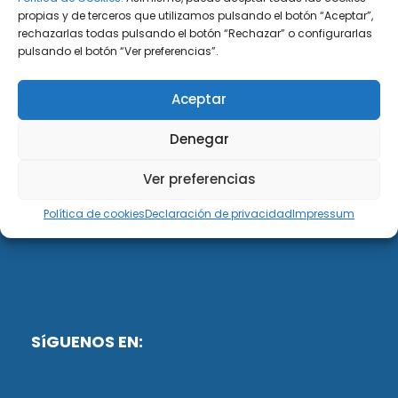
propias y de terceros que utilizamos pulsando el botón “Aceptar”,
rechazarlas todas pulsando el botón “Rechazar” o configurarlas
DiG ABOGADOS
pulsando el botón “Ver preferencias”.
DiG Abogados es un despacho de abogados
Aceptar
multidisciplinar especializado en las materias de
fiscalidad y mercantil. Llevamos más de 50 años al
Denegar
servicio de personas y empresas.
Ver preferencias
Web designed by:
Política de cookies
Declaración de privacidad
Impressum
Fusis Digital
SíGUENOS EN: