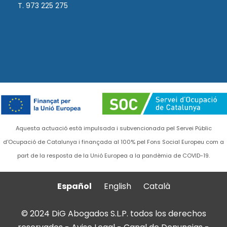
T. 973 225 275
Aquesta actuació està impulsada i subvencionada pel Servei Públic
d'Ocupació de Catalunya i finançada al 100% pel Fons Social Europeu com a
part de la resposta de la Unió Europea a la pandèmia de COVID-19.
Español
English
Català
© 2024 DiG Abogados S.L.P. todos los derechos