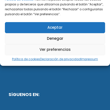
propias y de terceros que utilizamos pulsando el botón “Aceptar”,
rechazarlas todas pulsando el botón “Rechazar” o configurarlas
DiG ABOGADOS
pulsando el botón “Ver preferencias”.
DiG Abogados es un despacho de abogados
Aceptar
multidisciplinar especializado en las materias de
fiscalidad y mercantil. Llevamos más de 50 años al
Denegar
servicio de personas y empresas.
Ver preferencias
Web designed by:
Política de cookies
Declaración de privacidad
Impressum
Fusis Digital
SíGUENOS EN: