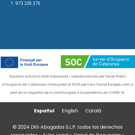
T. 973 225 275
Aquesta actuació està impulsada i subvencionada pel Servei Públic
d'Ocupació de Catalunya i finançada al 100% pel Fons Social Europeu com a
part de la resposta de la Unió Europea a la pandèmia de COVID-19.
Español
English
Català
© 2024 DiG Abogados S.L.P. todos los derechos