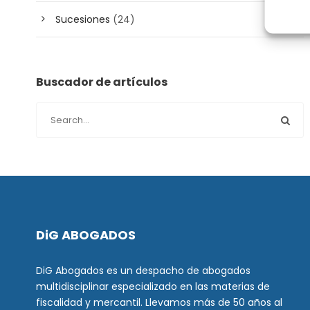
Sucesiones
(24)
Buscador de artículos
DiG ABOGADOS
DiG Abogados es un despacho de abogados
multidisciplinar especializado en las materias de
fiscalidad y mercantil. Llevamos más de 50 años al