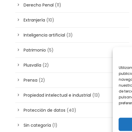
Derecho Penal
(11)
Extranjería
(10)
Inteligencia artificial
(3)
Patrimonio
(5)
Plusvalía
(2)
Utiliza
publici
navega
Prensa
(2)
nuestr
de terc
Propiedad intelectual e industrial
(13)
pulsand
prefer
Protección de datos
(40)
Sin categoría
(1)