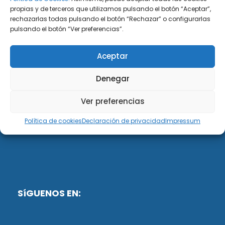
propias y de terceros que utilizamos pulsando el botón “Aceptar”,
rechazarlas todas pulsando el botón “Rechazar” o configurarlas
DiG ABOGADOS
pulsando el botón “Ver preferencias”.
DiG Abogados es un despacho de abogados
Aceptar
multidisciplinar especializado en las materias de
fiscalidad y mercantil. Llevamos más de 50 años al
Denegar
servicio de personas y empresas.
Ver preferencias
Web designed by:
Política de cookies
Declaración de privacidad
Impressum
Fusis Digital
SíGUENOS EN: