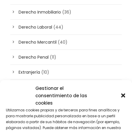
Derecho Inmobiliario
(36)
Derecho Laboral
(44)
Derecho Mercantil
(40)
Derecho Penal
(11)
Extranjería
(10)
Inteligencia artificial
(3)
Gestionar el
consentimiento de las
Patrimonio
(5)
cookies
Utilizamos cookies propias y de terceros para fines analíticos y
para mostrarle publicidad personalizada en base a un perfil
Plusvalía
(2)
elaborado a partir de sus hábitos de navegación (por ejemplo,
páginas visitadas). Puede obtener más información en nuestra