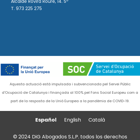
Alcalde Rovira Roure, 14. 5º
T. 973 225 275
Aquesta actuació està impulsada i subvencionada pel Servei Públic
d'Ocupació de Catalunya i finançada al 100% pel Fons Social Europeu com a
part de la resposta de la Unió Europea a la pandèmia de COVID-19.
Español
English
Català
© 2024 DiG Abogados S.L.P. todos los derechos