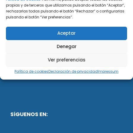
propias y de terceros que utilizamos pulsando el botón “Aceptar”,
rechazarlas todas pulsando el botón “Rechazar” o configurarlas
DiG ABOGADOS
pulsando el botón “Ver preferencias”.
DiG Abogados es un despacho de abogados
Aceptar
multidisciplinar especializado en las materias de
fiscalidad y mercantil. Llevamos más de 50 años al
Denegar
servicio de personas y empresas.
Ver preferencias
Web designed by:
Política de cookies
Declaración de privacidad
Impressum
Fusis Digital
SíGUENOS EN: