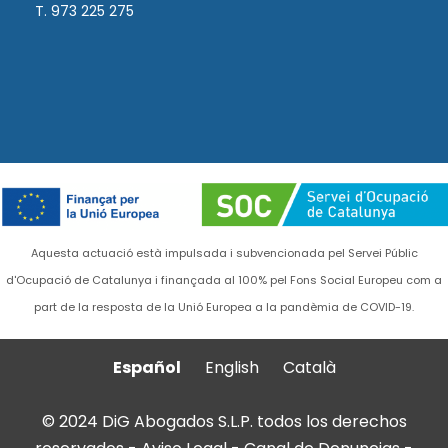
T. 973 225 275
Aquesta actuació està impulsada i subvencionada pel Servei Públic
d'Ocupació de Catalunya i finançada al 100% pel Fons Social Europeu com a
part de la resposta de la Unió Europea a la pandèmia de COVID-19.
Español
English
Català
© 2024 DiG Abogados S.L.P. todos los derechos