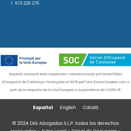
T. 973 225 275
Aquesta actuació està impulsada i subvencionada pel Servei Públic
d'Ocupació de Catalunya i finançada al 100% pel Fons Social Europeu com a
part de la resposta de la Unió Europea a la pandèmia de COVID-19.
Español
English
Català
© 2024 DiG Abogados S.L.P. todos los derechos