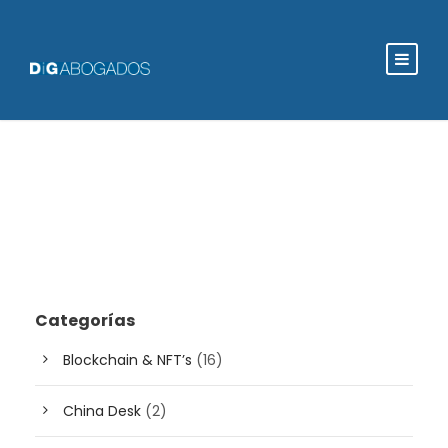
Categorías
Blockchain & NFT’s
(16)
China Desk
(2)