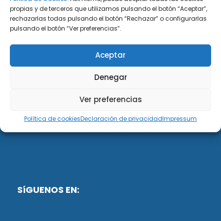
propias y de terceros que utilizamos pulsando el botón “Aceptar”,
rechazarlas todas pulsando el botón “Rechazar” o configurarlas
DiG ABOGADOS
pulsando el botón “Ver preferencias”.
DiG Abogados es un despacho de abogados
Aceptar
multidisciplinar especializado en las materias de
fiscalidad y mercantil. Llevamos más de 50 años al
Denegar
servicio de personas y empresas.
Ver preferencias
Web designed by:
Política de cookies
Declaración de privacidad
Impressum
Fusis Digital
SíGUENOS EN: