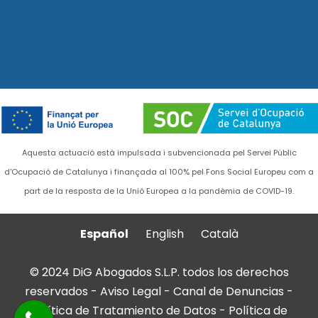
Aquesta actuació està impulsada i subvencionada pel Servei Públic
d'Ocupació de Catalunya i finançada al 100% pel Fons Social Europeu com a
part de la resposta de la Unió Europea a la pandèmia de COVID-19.
Español
English
Català
© 2024 DiG Abogados S.L.P. todos los derechos
reservados -
Aviso Legal
-
Canal de Denuncias
-
Política de Tratamiento de Datos
-
Política de