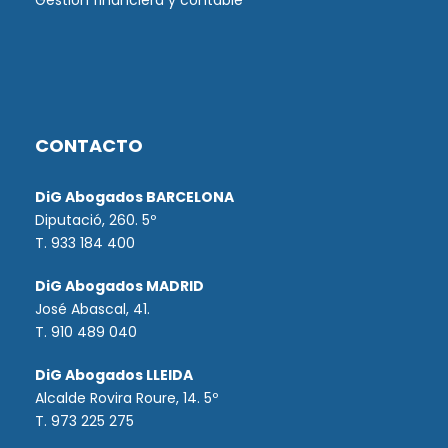
Gestión financiera y contable
CONTACTO
DiG Abogados BARCELONA
Diputació, 260. 5º
T. 933 184 400
DiG Abogados MADRID
José Abascal, 41.
T.
910 489 040
DiG Abogados LLEIDA
Alcalde Rovira Roure, 14. 5º
T. 973 225 275