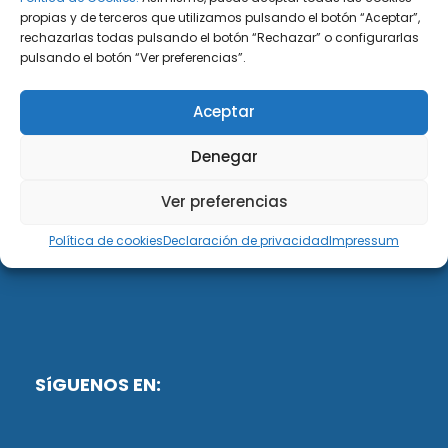
propias y de terceros que utilizamos pulsando el botón “Aceptar”,
rechazarlas todas pulsando el botón “Rechazar” o configurarlas
DiG ABOGADOS
pulsando el botón “Ver preferencias”.
DiG Abogados es un despacho de abogados
Aceptar
multidisciplinar especializado en las materias de
fiscalidad y mercantil. Llevamos más de 50 años al
Denegar
servicio de personas y empresas.
Ver preferencias
Web designed by:
Política de cookies
Declaración de privacidad
Impressum
Fusis Digital
SíGUENOS EN: