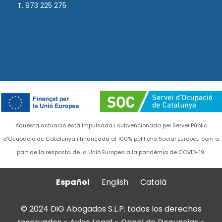
T. 973 225 275
Aquesta actuació està impulsada i subvencionada pel Servei Públic
d'Ocupació de Catalunya i finançada al 100% pel Fons Social Europeu com a
part de la resposta de la Unió Europea a la pandèmia de COVID-19.
Español
English
Català
© 2024 DiG Abogados S.L.P. todos los derechos