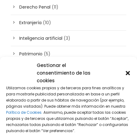
Derecho Penal
(11)
Extranjería
(10)
Inteligencia artificial
(3)
Patrimonio
(5)
Gestionar el
Plusvalía
(2)
consentimiento de las
cookies
Prensa
(2)
Utilizamos cookies propias y de terceros para fines analíticos y
para mostrarle publicidad personalizada en base a un perfil
Propiedad intelectual e industrial
(13)
elaborado a partir de sus hábitos de navegación (por ejemplo,
páginas visitadas). Puede obtener más información en nuestra
Política de Cookies.
Asimismo, puede aceptar todas las cookies
Protección de datos
(40)
propias y de terceros que utilizamos pulsando el botón “Aceptar”,
rechazarlas todas pulsando el botón “Rechazar” o configurarlas
pulsando el botón “Ver preferencias”.
Sin categoría
(1)