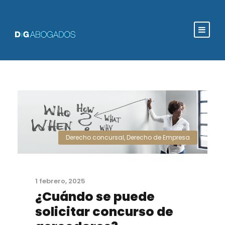
Derecho concursal
,
Derecho de Empresa
1 febrero, 2025
¿Cuándo se puede
solicitar concurso de