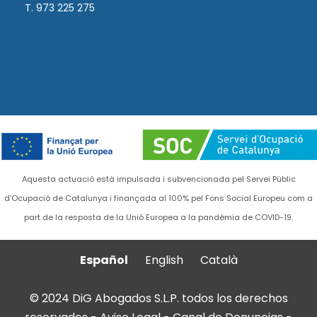
T. 973 225 275
Aquesta actuació està impulsada i subvencionada pel Servei Públic
d'Ocupació de Catalunya i finançada al 100% pel Fons Social Europeu com a
part de la resposta de la Unió Europea a la pandèmia de COVID-19.
Español
English
Català
© 2024 DiG Abogados S.L.P. todos los derechos