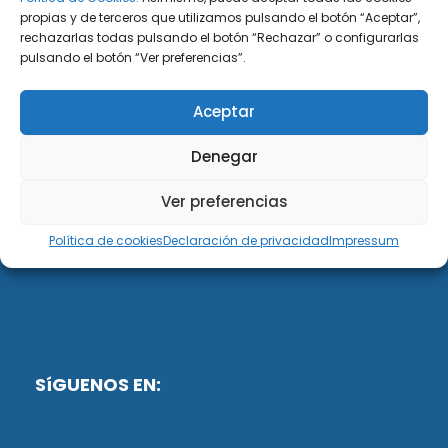
propias y de terceros que utilizamos pulsando el botón “Aceptar”,
rechazarlas todas pulsando el botón “Rechazar” o configurarlas
DiG ABOGADOS
pulsando el botón “Ver preferencias”.
DiG Abogados es un despacho de abogados
Aceptar
multidisciplinar especializado en las materias de
fiscalidad y mercantil. Llevamos más de 50 años al
Denegar
servicio de personas y empresas.
Ver preferencias
Web designed by:
Política de cookies
Declaración de privacidad
Impressum
Fusis Digital
SíGUENOS EN: