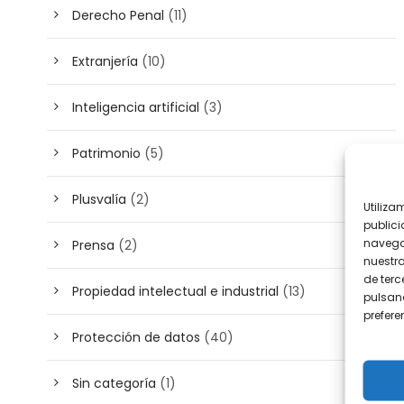
Derecho Penal
(11)
Extranjería
(10)
Inteligencia artificial
(3)
Patrimonio
(5)
Plusvalía
(2)
Utiliza
publici
navega
Prensa
(2)
nuestr
de terc
Propiedad intelectual e industrial
(13)
pulsand
prefer
Protección de datos
(40)
Sin categoría
(1)