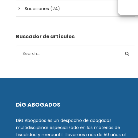
Sucesiones
(24)
Buscador de artículos
DiG ABOGADOS
DiG Abogados es un despacho de abogados
multidisciplinar especializado en las materias de
fiscalidad y mercantil. Llevamos más de 50 años al