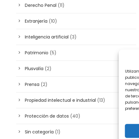
Derecho Penal
(11)
Extranjería
(10)
Inteligencia artificial
(3)
Patrimonio
(5)
Plusvalía
(2)
Utiliza
publici
navega
Prensa
(2)
nuestr
de terc
Propiedad intelectual e industrial
(13)
pulsand
prefer
Protección de datos
(40)
Sin categoría
(1)