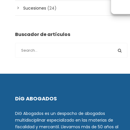
Sucesiones
(24)
Buscador de artículos
DiG ABOGADOS
DiG Abogados es un despacho de abogados
multidisciplinar especializado en las materias de
fiscalidad y mercantil. Llevamos más de 50 años al