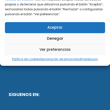
propias y de terceros que utilizamos pulsando el botón “Aceptar”,
rechazarlas todas pulsando el botón “Rechazar” o configurarlas
DiG ABOGADOS
pulsando el botón “Ver preferencias”.
DiG Abogados es un despacho de abogados
Aceptar
multidisciplinar especializado en las materias de
fiscalidad y mercantil. Llevamos más de 50 años al
Denegar
servicio de personas y empresas.
Ver preferencias
Web designed by:
Política de cookies
Declaración de privacidad
Impressum
Fusis Digital
SíGUENOS EN: