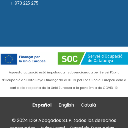
T. 973 225 275
Aquesta actuació està impulsada i subvencionada pel Servei Públic
d'Ocupació de Catalunya i finançada al 100% pel Fons Social Europeu com a
part de la resposta de la Unió Europea a la pandèmia de COVID-19.
Español
English
Català
© 2024 DiG Abogados S.L.P. todos los derechos