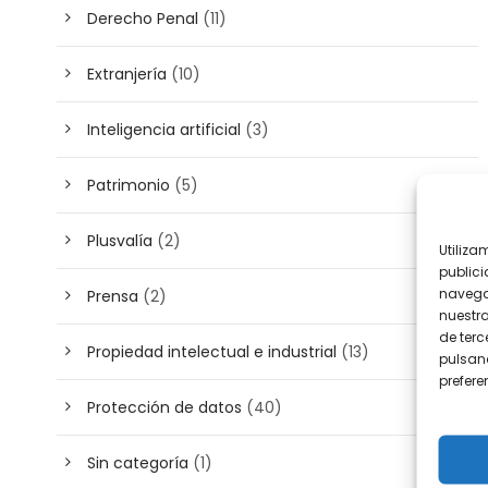
Derecho Penal
(11)
Extranjería
(10)
Inteligencia artificial
(3)
Patrimonio
(5)
Plusvalía
(2)
Utiliza
publici
navega
Prensa
(2)
nuestr
de terc
Propiedad intelectual e industrial
(13)
pulsand
prefer
Protección de datos
(40)
Sin categoría
(1)