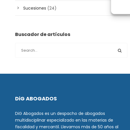
Sucesiones
(24)
Buscador de artículos
DiG ABOGADOS
DiG Abogados es un despacho de abogados
multidisciplinar especializado en las materias de
fiscalidad y mercantil. Llevamos más de 50 años al