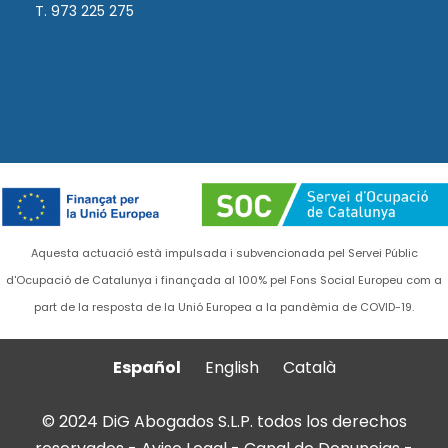
T. 973 225 275
Aquesta actuació està impulsada i subvencionada pel Servei Públic
d'Ocupació de Catalunya i finançada al 100% pel Fons Social Europeu com a
part de la resposta de la Unió Europea a la pandèmia de COVID-19.
Español
English
Català
© 2024 DiG Abogados S.L.P. todos los derechos