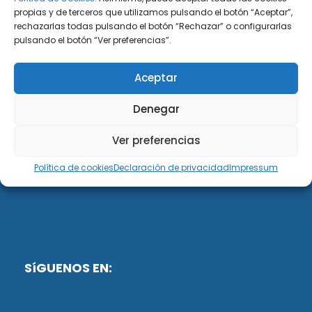
propias y de terceros que utilizamos pulsando el botón “Aceptar”,
rechazarlas todas pulsando el botón “Rechazar” o configurarlas
DiG ABOGADOS
pulsando el botón “Ver preferencias”.
DiG Abogados es un despacho de abogados
Aceptar
multidisciplinar especializado en las materias de
fiscalidad y mercantil. Llevamos más de 50 años al
Denegar
servicio de personas y empresas.
Ver preferencias
Web designed by:
Política de cookies
Declaración de privacidad
Impressum
Fusis Digital
SíGUENOS EN: