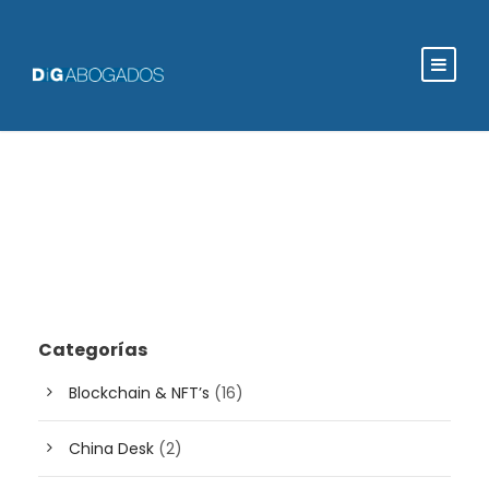
Categorías
Blockchain & NFT’s
(16)
China Desk
(2)