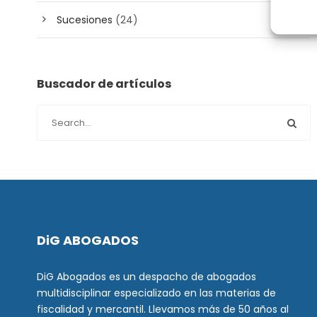
Sucesiones
(24)
Buscador de artículos
DiG ABOGADOS
DiG Abogados es un despacho de abogados
multidisciplinar especializado en las materias de
fiscalidad y mercantil. Llevamos más de 50 años al