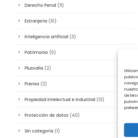
Derecho Penal
(11)
Extranjería
(10)
Inteligencia artificial
(3)
Patrimonio
(5)
Plusvalía
(2)
Utiliza
publici
navega
Prensa
(2)
nuestr
de terc
Propiedad intelectual e industrial
(13)
pulsand
prefer
Protección de datos
(40)
Sin categoría
(1)