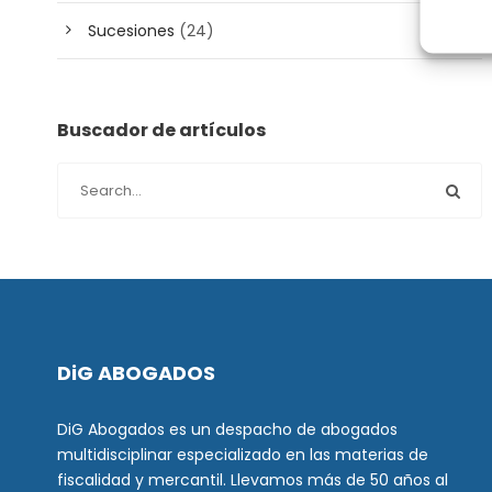
Sucesiones
(24)
Buscador de artículos
DiG ABOGADOS
DiG Abogados es un despacho de abogados
multidisciplinar especializado en las materias de
fiscalidad y mercantil. Llevamos más de 50 años al