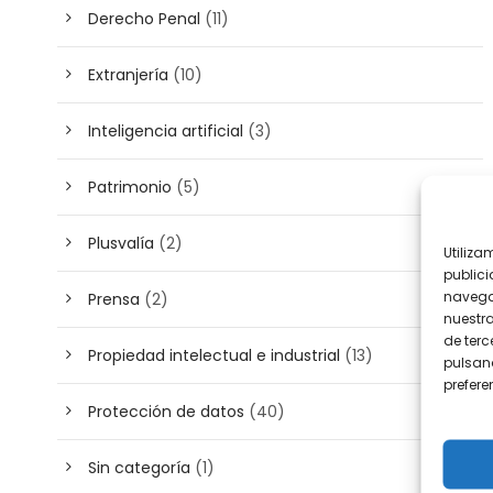
Derecho Penal
(11)
Extranjería
(10)
Inteligencia artificial
(3)
Patrimonio
(5)
Plusvalía
(2)
Utiliza
publici
navega
Prensa
(2)
nuestr
de terc
Propiedad intelectual e industrial
(13)
pulsand
prefer
Protección de datos
(40)
Sin categoría
(1)