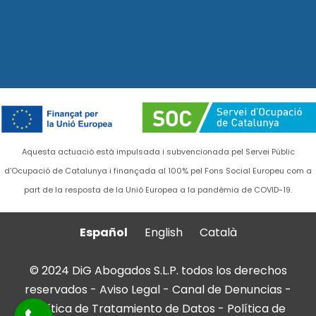
Aquesta actuació està impulsada i subvencionada pel Servei Públic
d'Ocupació de Catalunya i finançada al 100% pel Fons Social Europeu com a
part de la resposta de la Unió Europea a la pandèmia de COVID-19.
Español
English
Català
© 2024 DiG Abogados S.L.P. todos los derechos
reservados -
Aviso Legal
-
Canal de Denuncias
-
Política de Tratamiento de Datos
-
Política de