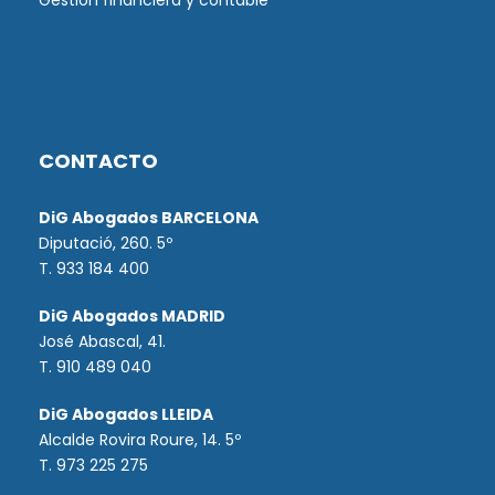
Gestión financiera y contable
CONTACTO
DiG Abogados BARCELONA
Diputació, 260. 5º
T. 933 184 400
DiG Abogados MADRID
José Abascal, 41.
T.
910 489 040
DiG Abogados LLEIDA
Alcalde Rovira Roure, 14. 5º
T. 973 225 275