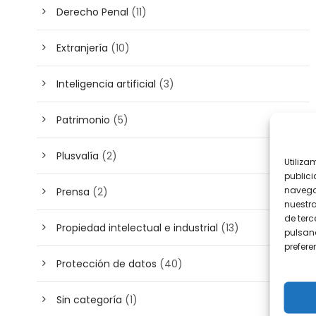
Derecho Penal
(11)
Extranjería
(10)
Inteligencia artificial
(3)
Patrimonio
(5)
Plusvalía
(2)
Utiliza
publici
navega
Prensa
(2)
nuestr
de terc
Propiedad intelectual e industrial
(13)
pulsand
prefer
Protección de datos
(40)
Sin categoría
(1)