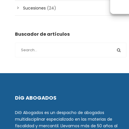
Sucesiones
(24)
Buscador de artículos
DiG ABOGADOS
DiG Abogados es un despacho de abogados
multidisciplinar especializado en las materias de
fiscalidad y mercantil. Llevamos más de 50 años al