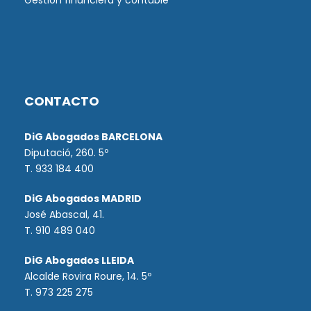
Gestión financiera y contable
CONTACTO
DiG Abogados BARCELONA
Diputació, 260. 5º
T. 933 184 400
DiG Abogados MADRID
José Abascal, 41.
T.
910 489 040
DiG Abogados LLEIDA
Alcalde Rovira Roure, 14. 5º
T. 973 225 275