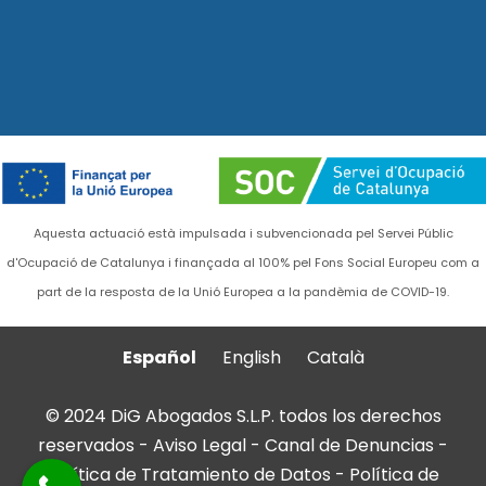
Aquesta actuació està impulsada i subvencionada pel Servei Públic
d'Ocupació de Catalunya i finançada al 100% pel Fons Social Europeu com a
part de la resposta de la Unió Europea a la pandèmia de COVID-19.
Español
English
Català
© 2024 DiG Abogados S.L.P. todos los derechos
reservados -
Aviso Legal
-
Canal de Denuncias
-
Política de Tratamiento de Datos
-
Política de