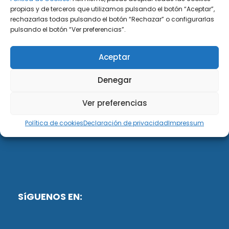
propias y de terceros que utilizamos pulsando el botón “Aceptar”,
rechazarlas todas pulsando el botón “Rechazar” o configurarlas
DiG ABOGADOS
pulsando el botón “Ver preferencias”.
DiG Abogados es un despacho de abogados
Aceptar
multidisciplinar especializado en las materias de
fiscalidad y mercantil. Llevamos más de 50 años al
Denegar
servicio de personas y empresas.
Ver preferencias
Web designed by:
Política de cookies
Declaración de privacidad
Impressum
Fusis Digital
SíGUENOS EN: