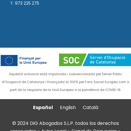
T. 973 225 275
Aquesta actuació està impulsada i subvencionada pel Servei Públic
d'Ocupació de Catalunya i finançada al 100% pel Fons Social Europeu com a
part de la resposta de la Unió Europea a la pandèmia de COVID-19.
Español
English
Català
© 2024 DiG Abogados S.L.P. todos los derechos