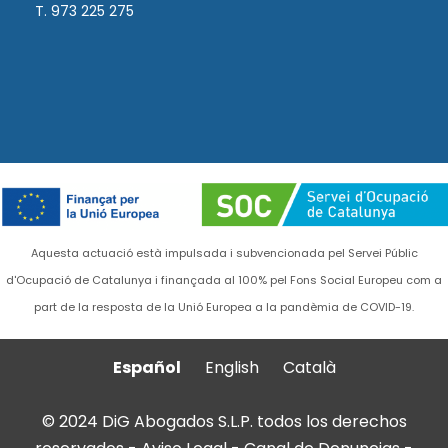
T. 973 225 275
Aquesta actuació està impulsada i subvencionada pel Servei Públic
d'Ocupació de Catalunya i finançada al 100% pel Fons Social Europeu com a
part de la resposta de la Unió Europea a la pandèmia de COVID-19.
Español
English
Català
© 2024 DiG Abogados S.L.P. todos los derechos