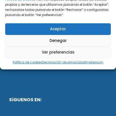
propias y de terceros que utilizamos pulsando el botón “Aceptar”,
rechazarlas todas pulsando el botón “Rechazar” o configurarlas
DiG ABOGADOS
pulsando el botón “Ver preferencias”.
DiG Abogados es un despacho de abogados
Aceptar
multidisciplinar especializado en las materias de
fiscalidad y mercantil. Llevamos más de 50 años al
Denegar
servicio de personas y empresas.
Ver preferencias
Web designed by:
Política de cookies
Declaración de privacidad
Impressum
Fusis Digital
SíGUENOS EN: