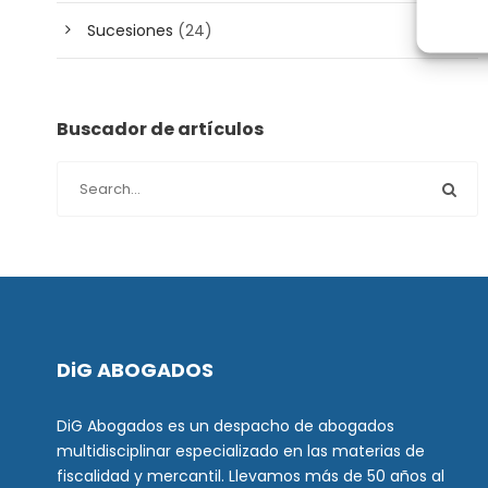
Sucesiones
(24)
Buscador de artículos
DiG ABOGADOS
DiG Abogados es un despacho de abogados
multidisciplinar especializado en las materias de
fiscalidad y mercantil. Llevamos más de 50 años al