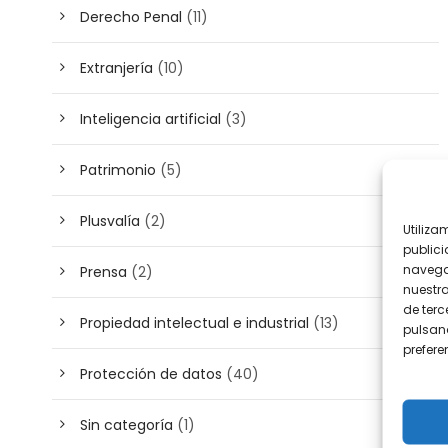
Derecho Penal
(11)
Extranjería
(10)
Inteligencia artificial
(3)
Patrimonio
(5)
Plusvalía
(2)
Utiliza
publici
navega
Prensa
(2)
nuestr
de terc
Propiedad intelectual e industrial
(13)
pulsand
prefer
Protección de datos
(40)
Sin categoría
(1)